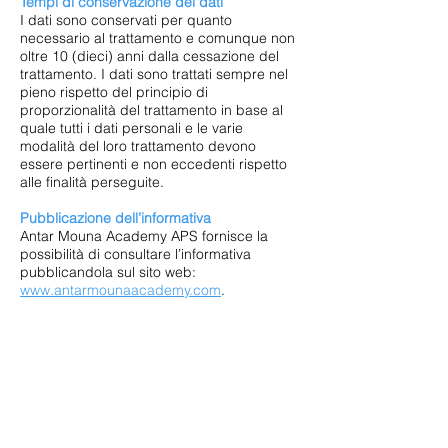
Tempi di conservazione dei dati
I dati sono conservati per quanto
necessario al trattamento e comunque non
oltre 10 (dieci) anni dalla cessazione del
trattamento. I dati sono trattati sempre nel
pieno rispetto del principio di
proporzionalità del trattamento in base al
quale tutti i dati personali e le varie
modalità del loro trattamento devono
essere pertinenti e non eccedenti rispetto
alle finalità perseguite.
Pubblicazione dell’informativa
Antar Mouna Academy APS fornisce la
possibilità di consultare l’informativa
pubblicandola sul sito web:
www.antarmounaacademy.com
.
Diritti esercitabili dagli interessati
All'interessato vengono riconosciuti i
seguenti diritti previsti dal Regolamento
Europeo Privacy 679/19:
- il diritto di accesso ai propri dati
personali;