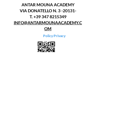
ANTAR MOUNA ACADEMY
VIA DONATELLO N. 3 -20131-
T.
+39 347 8215349
INFO@ANTARMOUNAACADEMY.C
OM
Policy Privacy
ANTAR MOUNA ACADEMY -APS-
2019.
Iscrizione
al Registro Provinciale
delle Associazioni Senza Scopo di
Lucro Sezione F - APS - (l.r. n. 1/08).